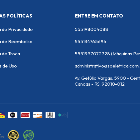
AS POLÍTICAS
ENTRE EM CONTATO
a de Privacidade
555198004088
ca de Reembolso
555134765696
a de Troca
s de Uso
administrativo@soeletrica.com
Av. Getúlio Vargas, 5900 - Cent
Canoas - RS, 92010-012