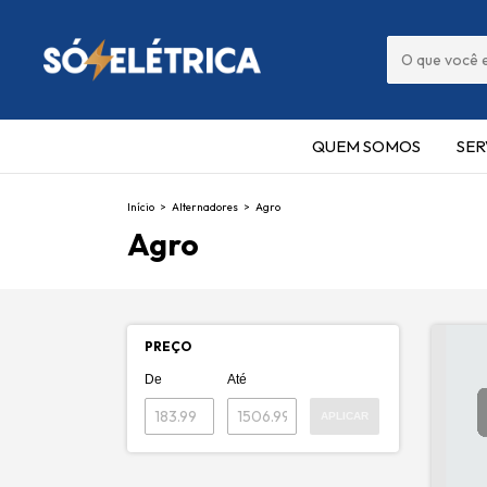
QUEM SOMOS
SER
Início
>
Alternadores
>
Agro
Agro
PREÇO
De
Até
APLICAR