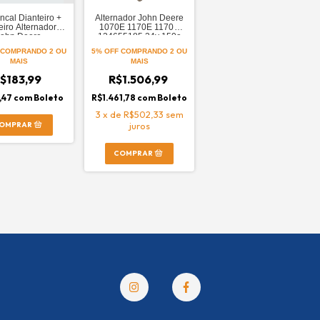
ncal Dianteiro +
Alternador John Deere
eiro Alternador
1070E 1170E 1170G
John Deere
124655185 24v 150a
COMPRANDO 2 OU
5% OFF
COMPRANDO 2 OU
MAIS
MAIS
$183,99
R$1.506,99
,47
com
Boleto
R$1.461,78
com
Boleto
3
x
de
R$502,33
sem
juros