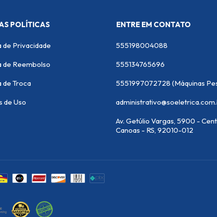
AS POLÍTICAS
ENTRE EM CONTATO
a de Privacidade
555198004088
ca de Reembolso
555134765696
a de Troca
s de Uso
administrativo@soeletrica.com
Av. Getúlio Vargas, 5900 - Cent
Canoas - RS, 92010-012