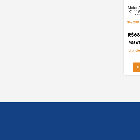
Motor 
X1 118
00
5% OFF
R$68
R$667
3
x
d