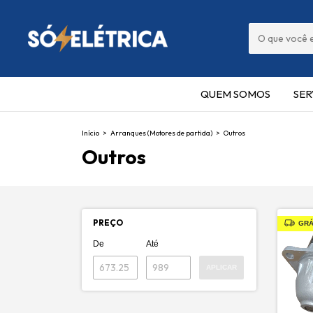
QUEM SOMOS
SER
Início
>
Arranques (Motores de partida)
>
Outros
Outros
PREÇO
GRÁ
De
Até
APLICAR