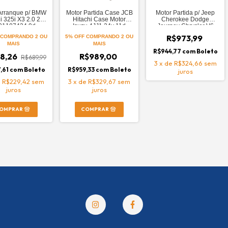
Arranque p/ BMW
Motor Partida Case JCB
Motor Partida p/ Jeep
i 325i X3 2.0 2.5
Hitachi Case Motor
Cherokee Dodge
01107424 9d
Isuzu 4JJ1 24v 11d
Journey Chrysler V6
10d
R$973,99
COMPRANDO 2 OU
5% OFF
COMPRANDO 2 OU
MAIS
MAIS
R$944,77
com
Boleto
8,26
R$989,00
R$689,99
3
x
de
R$324,66
sem
,61
com
Boleto
R$959,33
com
Boleto
juros
e
R$229,42
sem
3
x
de
R$329,67
sem
juros
juros