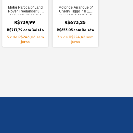
Motor Partida p/ Land
Motor de Arranque p/
Rover Freelander 3.2
Cherry Tiggo 7 8 1.6
4X4 2006-2014 10d
2020 em diante 13d
R$739,99
R$673,25
R$717,79
com
Boleto
R$653,05
com
Boleto
3
x
de
R$246,66
sem
3
x
de
R$224,42
sem
juros
juros