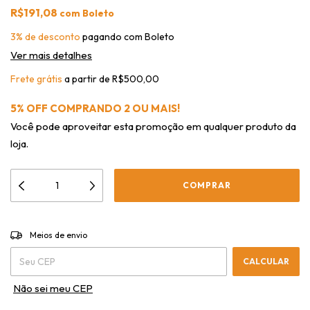
R$191,08
com
Boleto
3% de desconto
pagando com Boleto
Ver mais detalhes
Frete grátis
a partir de
R$500,00
5% OFF COMPRANDO 2 OU MAIS!
Você pode aproveitar esta promoção em qualquer produto da
loja.
Entregas para o CEP:
ALTERAR CEP
Meios de envio
CALCULAR
Não sei meu CEP