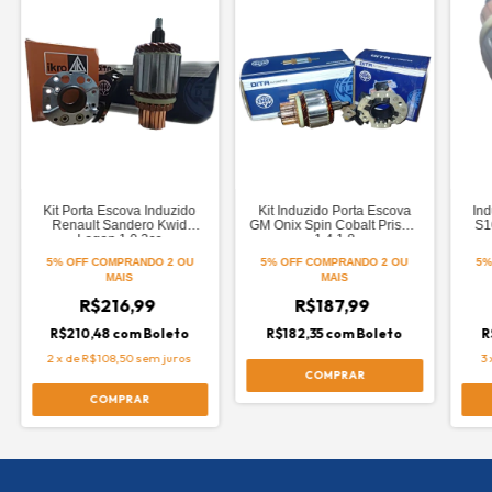
Kit Porta Escova Induzido
Kit Induzido Porta Escova
In
Renault Sandero Kwid
GM Onix Spin Cobalt Prisma
S1
Logan 1.0 3cc
1.4 1.8
5% OFF
COMPRANDO 2 OU
5% OFF
COMPRANDO 2 OU
5%
MAIS
MAIS
R$216,99
R$187,99
R$210,48
com
Boleto
R$182,35
com
Boleto
R
2
x
de
R$108,50
sem juros
3