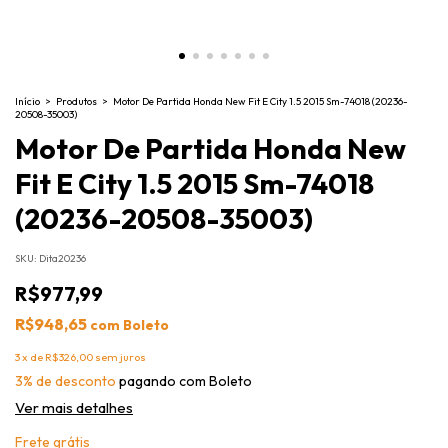
Início
>
Produtos
>
Motor De Partida Honda New Fit E City 1.5 2015 Sm-74018 (20236-
20508-35003)
Motor De Partida Honda New
Fit E City 1.5 2015 Sm-74018
(20236-20508-35003)
SKU:
Dita20236
R$977,99
R$948,65
com
Boleto
3
x
de
R$326,00
sem juros
3% de desconto
pagando com Boleto
Ver mais detalhes
Frete grátis