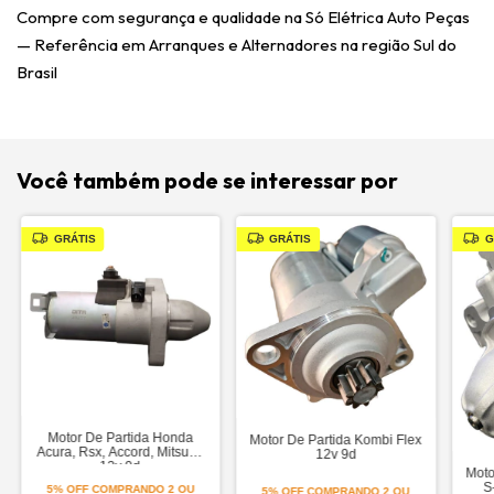
Compre com segurança e qualidade na Só Elétrica Auto Peças
— Referência em Arranques e Alternadores na região Sul do
Brasil
Você também pode se interessar por
GRÁTIS
GRÁTIS
G
Motor De Partida Honda
Motor De Partida Kombi Flex
Acura, Rsx, Accord, Mitsuba
12v 9d
12v 9d
Moto
S
5% OFF
COMPRANDO 2 OU
5% OFF
COMPRANDO 2 OU