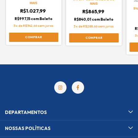
(2
MAIS
MAIS
5%
R$1.027,99
R$865,99
R$997,15
com
Boleto
R$840,01
com
Boleto
3
x
de
R$342,66
sem juros
3
x
de
R$288,66
sem juros
R
3
DEPARTAMENTOS
NOSSAS POLÍTICAS