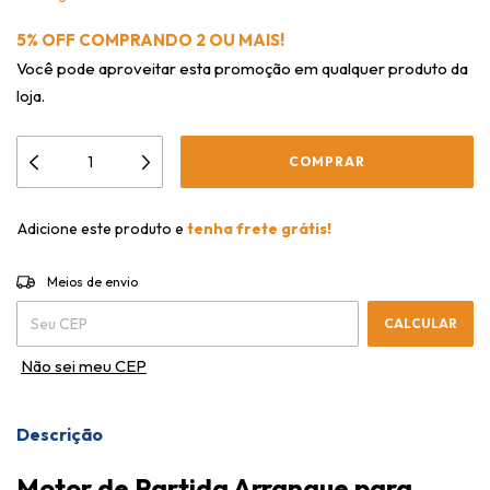
5% OFF COMPRANDO 2 OU MAIS!
Você pode aproveitar esta promoção em qualquer produto da
loja.
Adicione este produto e
tenha frete grátis!
Entregas para o CEP:
ALTERAR CEP
Meios de envio
CALCULAR
Não sei meu CEP
Descrição
Motor de Partida Arranque para